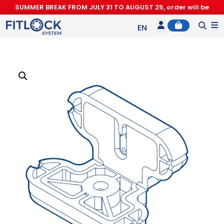
SUMMER BREAK FROM JULY 31 TO AUGUST 25, order will be
processed after August 26.
Account
Cart
M
EN
ES
IT