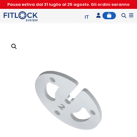
Pausa estiva dal 31 luglio al 25 agosto. Gli ordini saranno
accettati nuovamente a partire dal 26 agosto
Account
Cart
M
IT
EN
ES