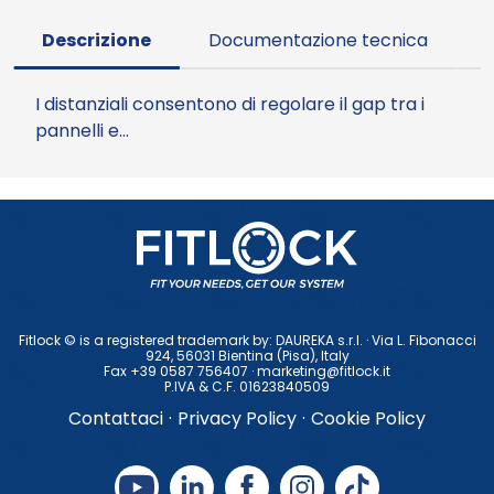
Descrizione
Documentazione tecnica
I distanziali consentono di regolare il gap tra i
pannelli e…
Fitlock © is a registered trademark by: DAUREKA s.r.l. · Via L. Fibonacci
924, 56031 Bientina (Pisa), ltaly
Fax +39 0587 756407 ·
marketing@fitlock.it
P.IVA & C.F. 01623840509
Contattaci
·
Privacy Policy
·
Cookie Policy