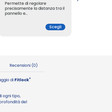
I distan
Permette di regolare
regolare
precisamente la distanza tra il
pannello e…
€
Scegli
a
2
,
Recensioni (0)
3
4
®
raggio di
Fitlock
i ogni tipo,
 profondità del
€