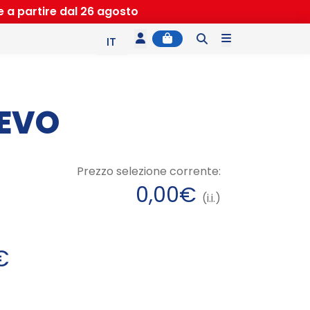
e a partire dal 26 agosto
Account
Cart
Menu
IT
EN
ES
 EVO
Prezzo selezione corrente:
0,00
€
(i.i.)
F
€
a