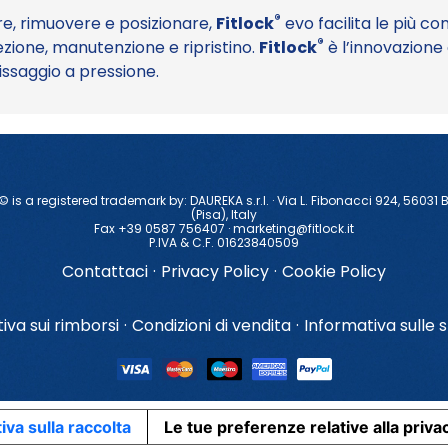
®
e, rimuovere e posizionare,
Fitlock
evo facilita le più c
®
ezione, manutenzione e ripristino.
Fitlock
è l’innovazione 
ssaggio a pressione.
 © is a registered trademark by: DAUREKA s.r.l. · Via L. Fibonacci 924, 56031 
(Pisa), ltaly
Fax +39 0587 756407 ·
marketing@fitlock.it
P.IVA & C.F. 01623840509
Contattaci
·
Privacy Policy
·
Cookie Policy
iva sui rimborsi
·
Condizioni di vendita
·
Informativa sulle s
iva sulla raccolta
Le tue preferenze relative alla priva