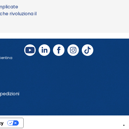
omplicate
che rivoluziona il
Bientina
pedizioni
cy