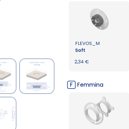
FLEVOS_M
Soft
2,34
€
F
Femmina