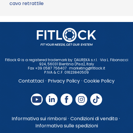
cavo retrattile
Fitlock © is a registered trademark by: DAUREKA s.r.l. · Via L. Fibonacci
924, 56031 Bientina (Pisa), ltaly
Fax +39 0587 756407 ·
marketing@fitlock.it
P.IVA & C.F. 01623840509
Contattaci
·
Privacy Policy
·
Cookie Policy
Informativa sui rimborsi
·
Condizioni di vendita
·
Informativa sulle spedizioni