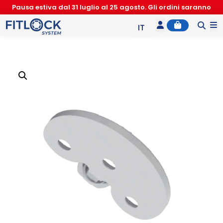
Pausa estiva dal 31 luglio al 25 agosto. Gli ordini saranno
accettati nuovamente a partire dal 26 agosto
Account
Cart
M
IT
EN
ES