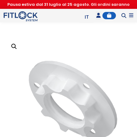
Pausa estiva dal 31 luglio al 25 agosto. Gli ordini saranno
accettati nuovamente a partire dal 26 agosto
Account
Cart
M
IT
EN
ES