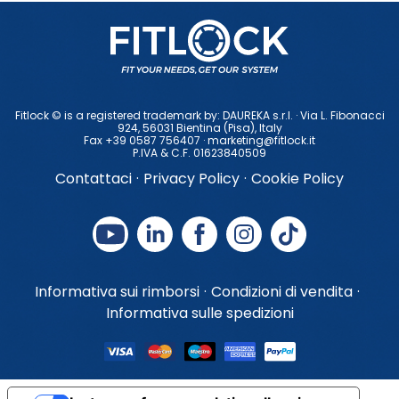
Fitlock © is a registered trademark by: DAUREKA s.r.l. · Via L. Fibonacci
924, 56031 Bientina (Pisa), ltaly
Fax +39 0587 756407 ·
marketing@fitlock.it
P.IVA & C.F. 01623840509
Contattaci
·
Privacy Policy
·
Cookie Policy
Informativa sui rimborsi
·
Condizioni di vendita
·
Informativa sulle spedizioni