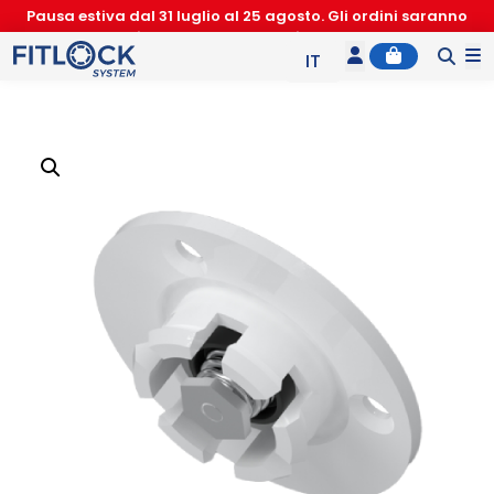
Pausa estiva dal 31 luglio al 25 agosto. Gli ordini saranno
accettati nuovamente a partire dal 26 agosto
Account
Cart
M
IT
EN
ES