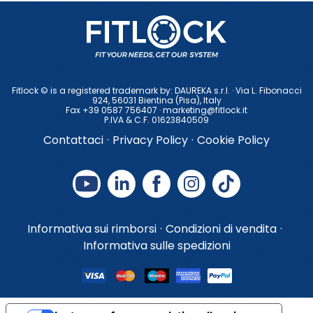
Fitlock © is a registered trademark by: DAUREKA s.r.l. · Via L. Fibonacci
924, 56031 Bientina (Pisa), ltaly
Fax +39 0587 756407 ·
marketing@fitlock.it
P.IVA & C.F. 01623840509
Contattaci
·
Privacy Policy
·
Cookie Policy
Informativa sui rimborsi
·
Condizioni di vendita
·
Informativa sulle spedizioni