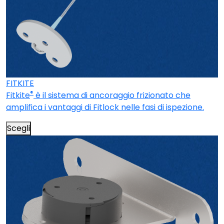
FITKITE
®
Fitkite
è il sistema di ancoraggio frizionato che
amplifica i vantaggi di Fitlock nelle fasi di ispezione.
Scegli