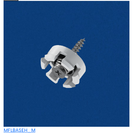
MFLBASEH_M