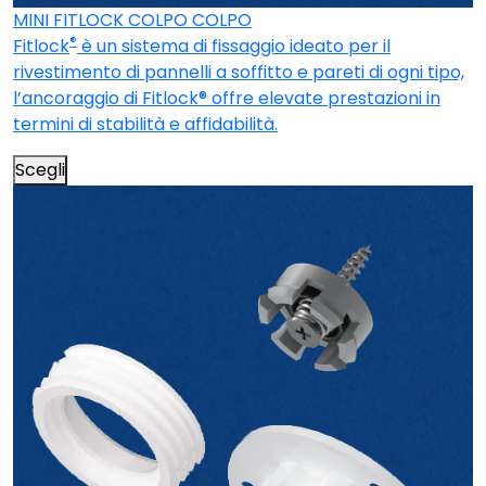
MINI FITLOCK COLPO COLPO
®
Fitlock
è un sistema di fissaggio ideato per il
rivestimento di pannelli a soffitto e pareti di ogni tipo,
l’ancoraggio di Fitlock® offre elevate prestazioni in
termini di stabilità e affidabilità.
Scegli