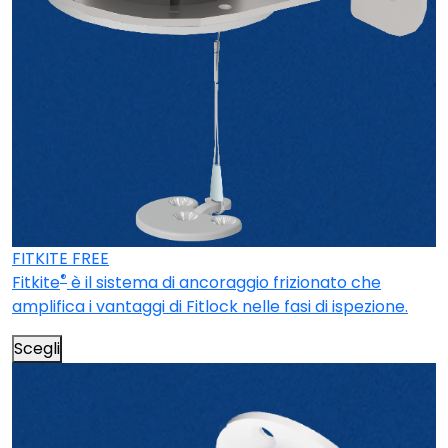
FITKITE FREE
®
Fitkite
è il sistema di ancoraggio frizionato che
amplifica i vantaggi di Fitlock nelle fasi di ispezione.
Scegli