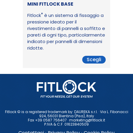
MINI FITLOCK BASE
®
Fitlock
è un sistema di fissaggio a
pressione ideato per il
rivestimento di pannelli a soffitto e
pareti di ogni tipo, particolarmente
indicato per pannelli di dimensioni
ridotte.
Scegli
Fitlock © is a registered trademark by: DAUREKA s.r.l. · Via L. Fibonacci
924, 56031 Bientina (Pisa), ltaly
Fax +39 0587 756407 ·
marketing@fitlock.it
P.IVA & C.F. 01623840509
Contattaci
·
Privacy Policy
·
Cookie Policy