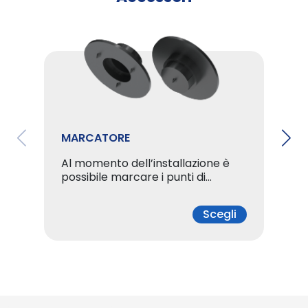
a
0
,
7
MARCATORE
7
Al momento dell’installazione è
possibile marcare i punti di…
Scegli
€
a
2