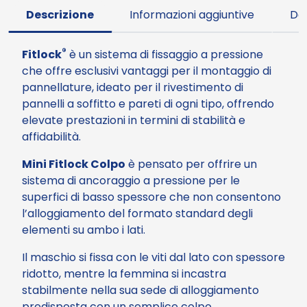
,
Descrizione
Informazioni aggiuntive
Do
3
®
Fitlock
è un sistema di fissaggio a pressione
che offre esclusivi vantaggi per il montaggio di
4
pannellature, ideato per il rivestimento di
pannelli a soffitto e pareti di ogni tipo, offrendo
elevate prestazioni in termini di stabilità e
affidabilità.
€
Mini Fitlock Colpo
è pensato per offrire un
sistema di ancoraggio a pressione per le
superfici di basso spessore che non consentono
l’alloggiamento del formato standard degli
elementi su ambo i lati.
Il maschio si fissa con le viti dal lato con spessore
ridotto, mentre la femmina si incastra
stabilmente nella sua sede di alloggiamento
predisposta con un semplice colpo.