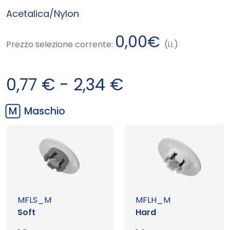
Acetalica/Nylon
0,00
€
Prezzo selezione corrente:
(i.i.)
F
0,77
€
-
2,34
€
a
M
Maschio
s
c
i
MFLS_M
MFLH_M
a
Soft
Hard