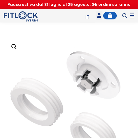
Pausa estiva dal 31 luglio al 25 agosto. Gli ordini saranno
accettati nuovamente a partire dal 26 agosto
Account
Cart
M
IT
EN
ES