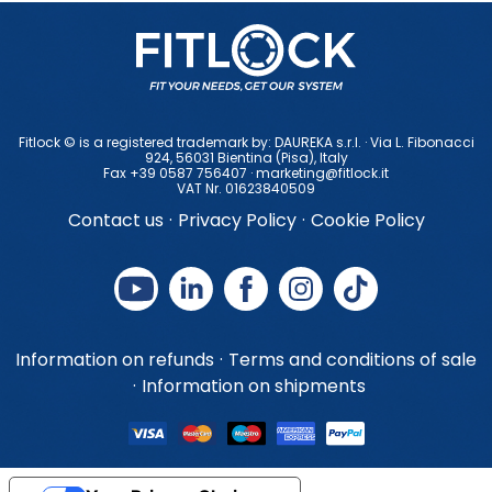
Fitlock © is a registered trademark by: DAUREKA s.r.l. · Via L. Fibonacci
924, 56031 Bientina (Pisa), ltaly
Fax +39 0587 756407 ·
marketing@fitlock.it
VAT Nr. 01623840509
Contact us
·
Privacy Policy
·
Cookie Policy
Information on refunds
·
Terms and conditions of sale
·
Information on shipments