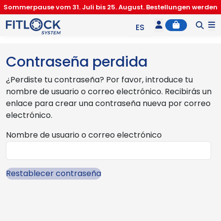
Sommerpause vom 31. Juli bis 25. August. Bestellungen werden
ab dem 26. August bearbeitet.
Account
Cart
M
ES
EN
Contraseña perdida
IT
¿Perdiste tu contraseña? Por favor, introduce tu
nombre de usuario o correo electrónico. Recibirás un
enlace para crear una contraseña nueva por correo
electrónico.
Nombre de usuario o correo electrónico
Restablecer contraseña