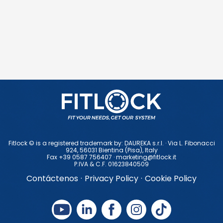
Fitlock © is a registered trademark by: DAUREKA s.r.l. · Via L. Fibonacci
924, 56031 Bientina (Pisa), ltaly
Fax +39 0587 756407 ·
marketing@fitlock.it
P.IVA & C.F. 01623840509
Contáctenos
·
Privacy Policy
·
Cookie Policy