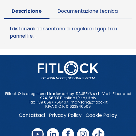
Descrizione
Documentazione tecnica
I distanziali consentono di regolare il gap tra i
pannelli e…
Fitlock © is a registered trademark by: DAUREKA s.r.l. · Via L. Fibonacci
924, 56031 Bientina (Pisa), ltaly
Fax +39 0587 756407 ·
marketing@fitlock.it
P.IVA & C.F. 01623840509
Contattaci
·
Privacy Policy
·
Cookie Policy