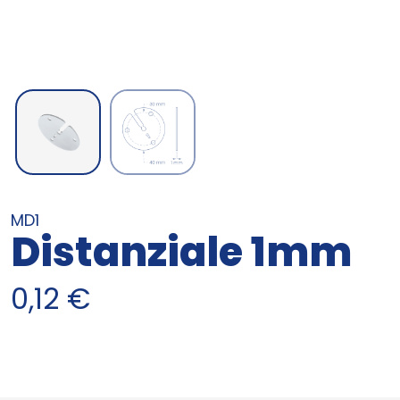
MD1
Distanziale 1mm
0,12
€