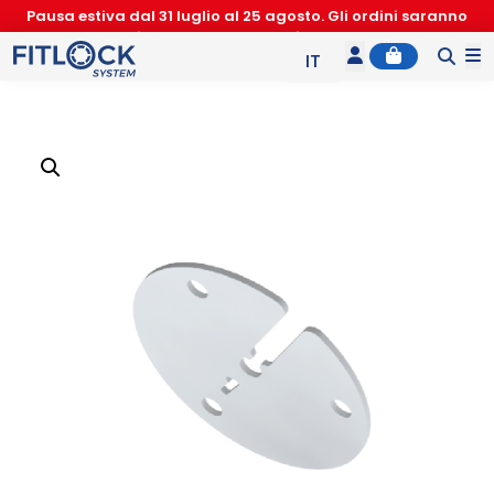
Pausa estiva dal 31 luglio al 25 agosto. Gli ordini saranno
accettati nuovamente a partire dal 26 agosto
Account
Cart
M
IT
EN
ES