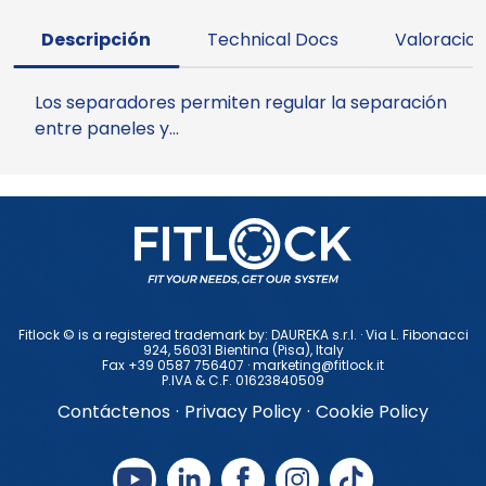
Descripción
Technical Docs
Valoracion
Los separadores permiten regular la separación
entre paneles y…
Fitlock © is a registered trademark by: DAUREKA s.r.l. · Via L. Fibonacci
924, 56031 Bientina (Pisa), ltaly
Fax +39 0587 756407 ·
marketing@fitlock.it
P.IVA & C.F. 01623840509
Contáctenos
·
Privacy Policy
·
Cookie Policy