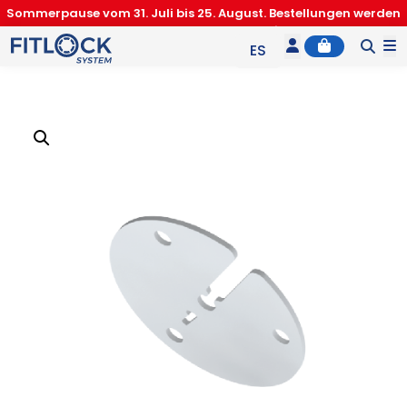
Sommerpause vom 31. Juli bis 25. August. Bestellungen werden
ab dem 26. August bearbeitet.
Account
Cart
M
ES
EN
IT