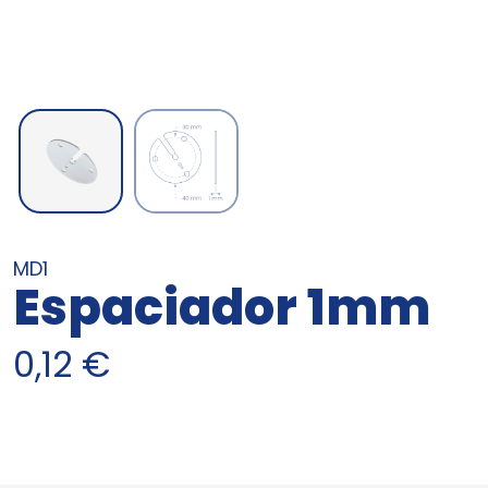
MD1
Espaciador 1mm
0,12
€