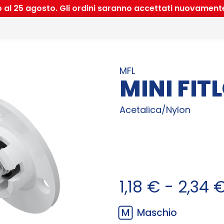
io al 25 agosto. Gli ordini saranno accettati nuovament
MFL
MINI FIT
Acetalica/Nylon
1,18
€
-
2,34
M
Maschio