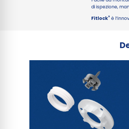
di ispezione, man
®
Fitlock
è l’inno
De