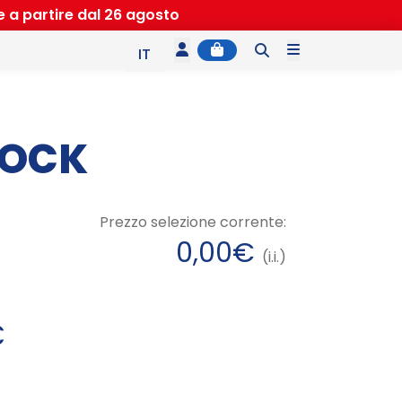
e a partire dal 26 agosto
Account
Cart
Menu
IT
EN
ES
LOCK
Prezzo selezione corrente:
0,00
€
(i.i.)
F
€
a