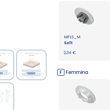
MFLS_M
Soft
2,34
€
F
Femmina