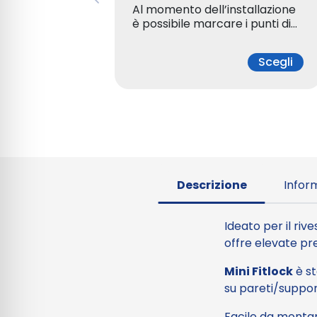
Al momento dell’installazione
è possibile marcare i punti di…
Scegli
Descrizione
Inform
Ideato per il rive
offre elevate pres
Mini Fitlock
è st
su pareti/support
Facile da montar