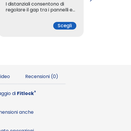
I distanziali consentono di
I distan
regolare il gap tra i pannelli e…
regolare
€
Scegli
a
2
,
ideo
Recensioni (0)
3
4
®
raggio di
Fitlock
dimensioni anche
€
icate operazioni