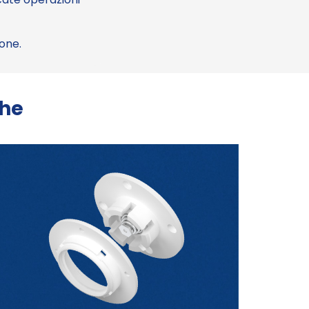
ione.
che