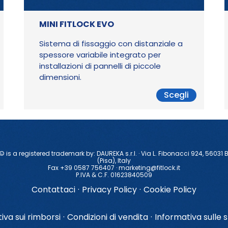
MINI FITLOCK EVO
Sistema di fissaggio con distanziale a
spessore variabile integrato per
installazioni di pannelli di piccole
dimensioni.
Scegli
 © is a registered trademark by: DAUREKA s.r.l. · Via L. Fibonacci 924, 56031 
(Pisa), ltaly
Fax +39 0587 756407 ·
marketing@fitlock.it
P.IVA & C.F. 01623840509
Contattaci
·
Privacy Policy
·
Cookie Policy
iva sui rimborsi
·
Condizioni di vendita
·
Informativa sulle s