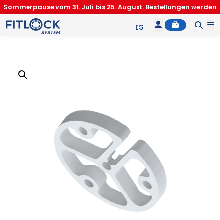
Sommerpause vom 31. Juli bis 25. August. Bestellungen werden
ab dem 26. August bearbeitet.
Account
Cart
M
ES
EN
IT