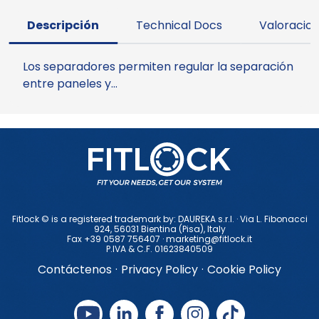
Descripción
Technical Docs
Valoracion
Los separadores permiten regular la separación
entre paneles y…
Fitlock © is a registered trademark by: DAUREKA s.r.l. · Via L. Fibonacci
924, 56031 Bientina (Pisa), ltaly
Fax +39 0587 756407 ·
marketing@fitlock.it
P.IVA & C.F. 01623840509
Contáctenos
·
Privacy Policy
·
Cookie Policy