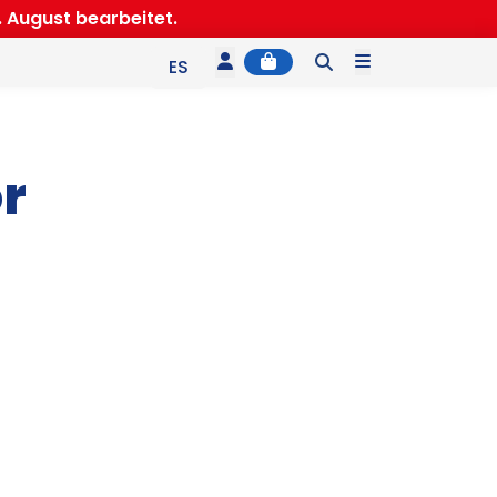
 August bearbeitet.
Account
Cart
Menu
ES
EN
IT
r