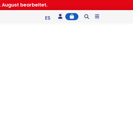
 August bearbeitet.
Account
Cart
Menu
ES
EN
IT